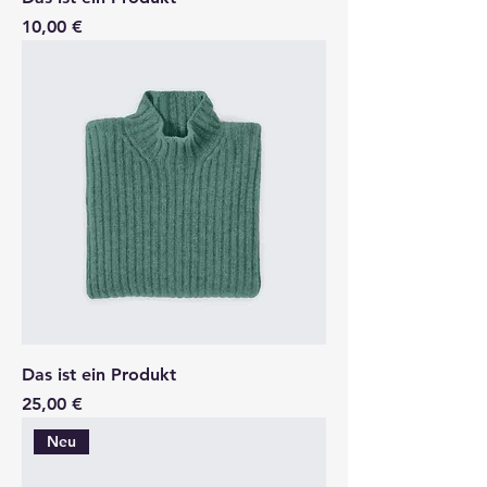
Preis
10,00 €
Das ist ein Produkt
Preis
25,00 €
Neu