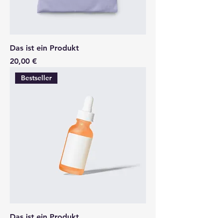
Das ist ein Produkt
Preis
20,00 €
Bestseller
Das ist ein Produkt